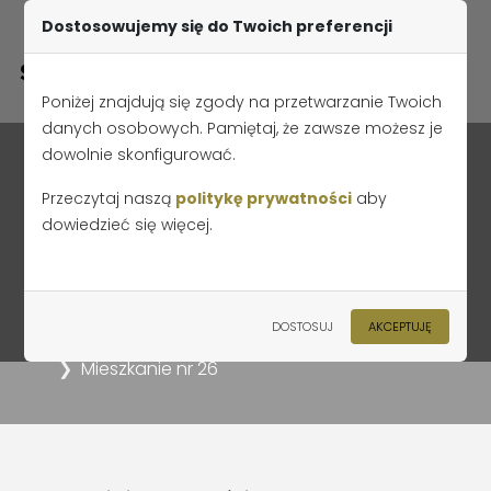
Dostosowujemy się do Twoich preferencji
Poniżej znajdują się zgody na przetwarzanie Twoich
danych osobowych. Pamiętaj, że zawsze możesz je
dowolnie skonfigurować.
Przeczytaj naszą
politykę prywatności
aby
dowiedzieć się więcej.
Mieszkanie nr 26
Strona główna
Oferta
Apartamenty przy Jana Pawła II Etap I
DOSTOSUJ
AKCEPTUJĘ
Apartamenty przy Jana Pawła II
Mieszkanie nr 26