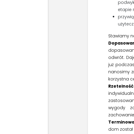
podwy
etapie r
przy
użytec
Stawiamy n
Dopasowan
dopasowan
odwrót. Da
już podcza
nanosimy zm
korzystna c
Rzetelność
indywidua
zastosowan
wygody zo
zachowaniem
Terminowo
dom został