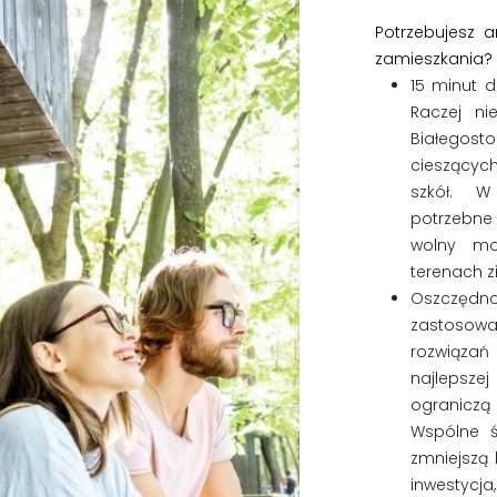
Potrzebujesz 
zamieszkania? 
15 minut 
Raczej nie
Białego
cieszących
szkół. W
potrzebne
wolny mo
terenach z
Oszczędn
zastoso
rozwiązań 
najlepsze
ograniczą 
Wspólne 
zmniejszą
inwestycja