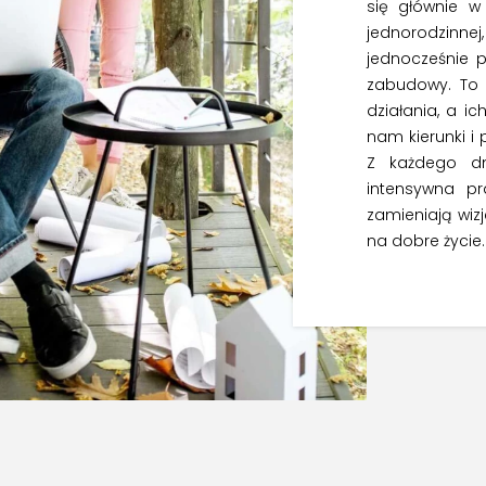
się głównie 
jednorodzinn
jednocześnie 
zabudowy. To
działania, a i
nam kierunki i
Z każdego dn
intensywna p
zamieniają wi
na dobre życie.