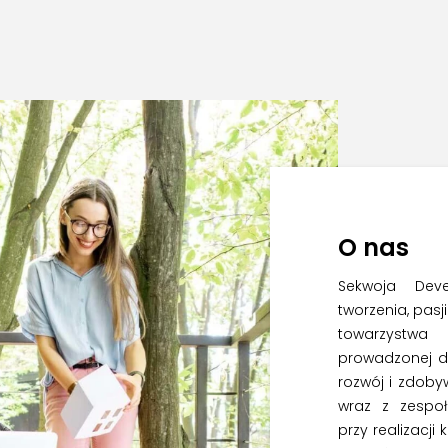
O nas
Sekwoja Dev
tworzenia, pasj
towarzystwa 
prowadzonej d
rozwój i zdob
wraz z zespoł
przy realizacji 