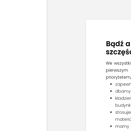
Bądź a
szczęś
We wszystk
pierwszym 
priorytetem,
zapewni
dbamy 
kładz
budynk
stosuj
materia
mamy 