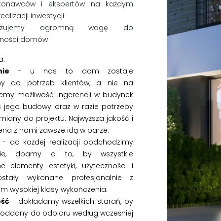
konawców i ekspertów na każdym
ealizacji inwestycji
wiązujemy ogromną wagę do
zności domów
a:
ie
- u nas to dom zostaje
y do potrzeb klientów, a nie na
jemy możliwość ingerencji w budynek
s jego budowy oraz w razie potrzeby
iany do projektu. Najwyższa jakość i
ena z nami zawsze idą w parze.
- do każdej realizacji podchodzimy
lnie, dbamy o to, by wszystkie
e elementy estetyki, użyteczności i
stały wykonane profesjonalnie z
 wysokiej klasy wykończenia.
ść
- dokładamy wszelkich starań, by
 oddany do odbioru według wcześniej