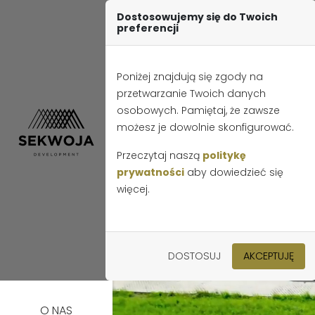
Tel.:
+48 85 850 12 72
E-mail:
biuro@sekwojadevelopme
Dostosowujemy się do Twoich
preferencji
Poniżej znajdują się zgody na
przetwarzanie Twoich danych
osobowych. Pamiętaj, że zawsze
możesz je dowolnie skonfigurować.
Przeczytaj naszą
politykę
prywatności
aby dowiedzieć się
więcej.
DOSTOSUJ
AKCEPTUJĘ
O NAS