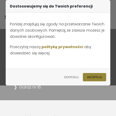
Dostosowujemy się do Twoich preferencji
Poniżej znajdują się zgody na przetwarzanie Twoich
danych osobowych. Pamiętaj, że zawsze możesz je
dowolnie skonfigurować.
Przeczytaj naszą
politykę prywatności
aby
dowiedzieć się więcej.
Garaż nr 16
Strona główna
Oferta
Apartamenty przy Jana Pawła II Etap I
DOSTOSUJ
AKCEPTUJĘ
Apartamenty przy Jana Pawła II
Garaż nr 16