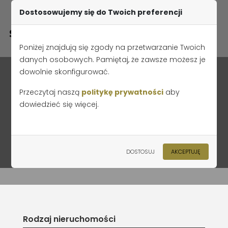
Dostosowujemy się do Twoich preferencji
Poniżej znajdują się zgody na przetwarzanie Twoich
danych osobowych. Pamiętaj, że zawsze możesz je
dowolnie skonfigurować.
Przeczytaj naszą
politykę prywatności
aby
dowiedzieć się więcej.
Lokal nr 4.08
Strona główna
Oferta
Piastowska Park etap I
DOSTOSUJ
AKCEPTUJĘ
Piastowska Park Budynek B
Lokal nr 4.08
Rodzaj nieruchomości