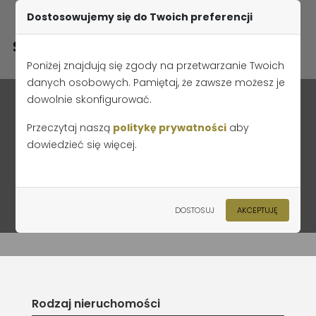
Dostosowujemy się do Twoich preferencji
Poniżej znajdują się zgody na przetwarzanie Twoich
danych osobowych. Pamiętaj, że zawsze możesz je
dowolnie skonfigurować.
Przeczytaj naszą
politykę prywatności
aby
dowiedzieć się więcej.
Lokal nr 1.09
Strona główna
Oferta
Piastowska Park etap I
DOSTOSUJ
AKCEPTUJĘ
Piastowska Park Budynek B
Lokal nr 1.09
Rodzaj nieruchomości