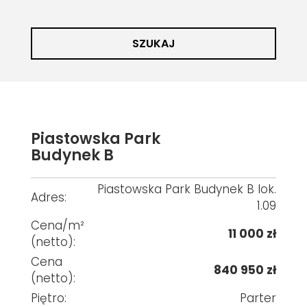
SZUKAJ
Piastowska Park
Budynek B
Piastowska Park Budynek B lok.
Adres:
1.09
Cena/m²
11 000 zł
(netto):
Cena
840 950 zł
(netto):
Piętro:
Parter