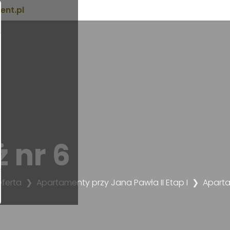
nt.pl
 nr 6
ferta
Apartamenty przy Jana Pawła II Etap I
Aparta