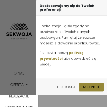
Tel.:
+48 85 850 12 72
E-mail:
biuro@sekwojadevelopme
Dostosowujemy się do Twoich
preferencji
Poniżej znajdują się zgody na
przetwarzanie Twoich danych
osobowych. Pamiętaj, że zawsze
możesz je dowolnie skonfigurować.
Przeczytaj naszą
politykę
prywatności
aby dowiedzieć się
więcej.
Garaż
O NAS
OFERTA
Strona główna
O
DOSTOSUJ
AKCEPTUJĘ
REALIZACJE